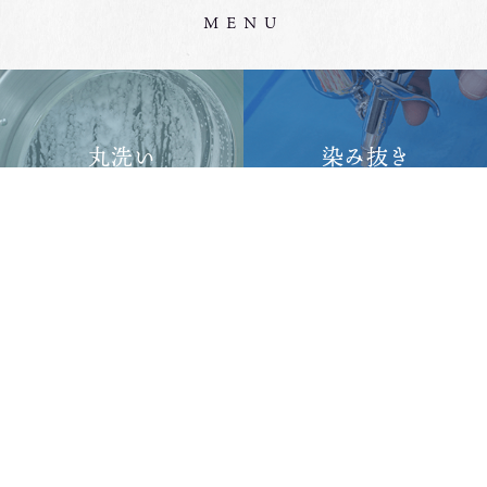
MENU
丸洗い
染み抜き
仕立て直し
染め直し